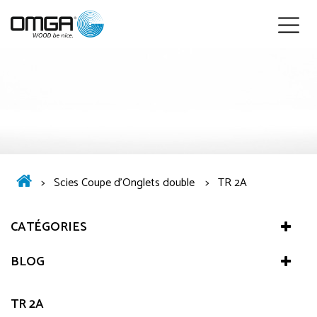
Français
>
Scies Coupe d'Onglets double
>
TR 2A
CATÉGORIES
BLOG
TR 2A