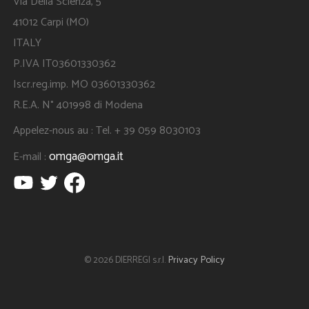
Via Della Scienza, 5
41012 Carpi (MO)
ITALY
P.IVA IT03601330362
Iscr.reg.imp. MO 03601330362
R.E.A. N° 401998 di Modena
Appelez-nous au : Tel. + 39 059 8030103
omga@omga.it
E-mail :
Privacy Policy
© 2026 DIERREGI s.r.l.