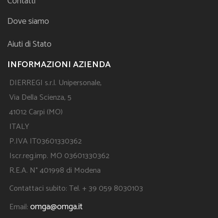
Contatti
Dove siamo
Aiuti di Stato
INFORMAZIONI AZIENDA
DIERREGI s.r.l. Unipersonale,
Via Della Scienza, 5
41012 Carpi (MO)
ITALY
P.IVA IT03601330362
Iscr.reg.imp. MO 03601330362
R.E.A. N° 401998 di Modena
Contattaci subito: Tel. + 39 059 8030103
omga@omga.it
Email: