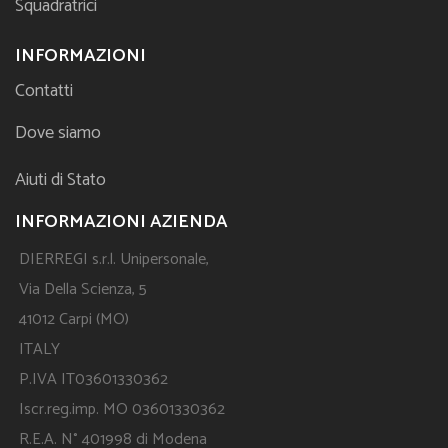
Squadratrici
INFORMAZIONI
Contatti
Dove siamo
Aiuti di Stato
INFORMAZIONI AZIENDA
DIERREGI s.r.l. Unipersonale,
Via Della Scienza, 5
41012 Carpi (MO)
ITALY
P.IVA IT03601330362
Iscr.reg.imp. MO 03601330362
R.E.A. N° 401998 di Modena