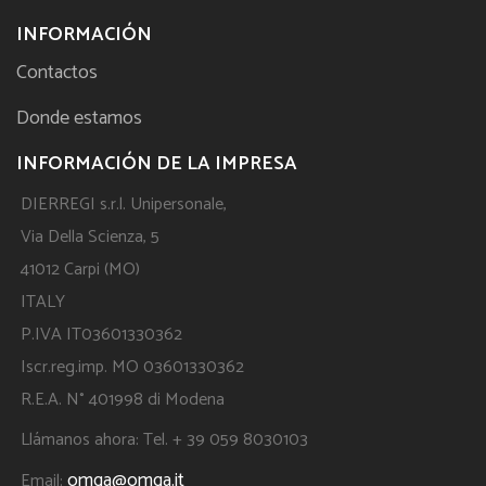
INFORMACIÓN
Contactos
Donde estamos
INFORMACIÓN DE LA IMPRESA
DIERREGI s.r.l. Unipersonale,
Via Della Scienza, 5
41012 Carpi (MO)
ITALY
P.IVA IT03601330362
Iscr.reg.imp. MO 03601330362
R.E.A. N° 401998 di Modena
Llámanos ahora: Tel. + 39 059 8030103
omga@omga.it
Email: