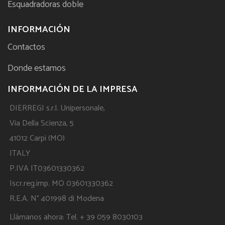
Esquadradoras doble
INFORMACIÓN
Contactos
Donde estamos
INFORMACIÓN DE LA IMPRESA
DIERREGI s.r.l. Unipersonale,
Via Della Scienza, 5
41012 Carpi (MO)
ITALY
P.IVA IT03601330362
Iscr.reg.imp. MO 03601330362
R.E.A. N° 401998 di Modena
Llámanos ahora: Tel. + 39 059 8030103