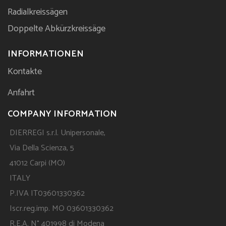
Radialkreissägen
Doppelte Abkürzkreissäge
INFORMATIONEN
Kontakte
Anfahrt
COMPANY INFORMATION
DIERREGI s.r.l. Unipersonale,
Via Della Scienza, 5
41012 Carpi (MO)
ITALY
P.IVA IT03601330362
Iscr.reg.imp. MO 03601330362
R.E.A. N° 401998 di Modena