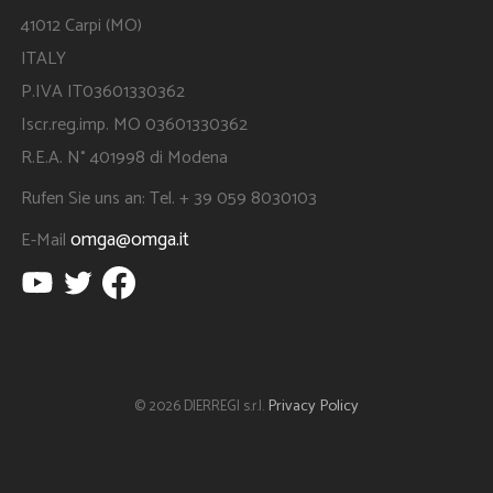
41012 Carpi (MO)
ITALY
P.IVA IT03601330362
Iscr.reg.imp. MO 03601330362
R.E.A. N° 401998 di Modena
Rufen Sie uns an: Tel. + 39 059 8030103
omga@omga.it
E-Mail
Privacy Policy
© 2026 DIERREGI s.r.l.