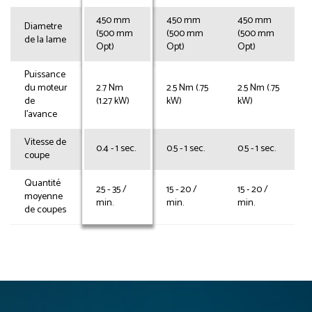
450 mm
450 mm
450 mm
Diametre
(500 mm
(500 mm
(500 mm
de la lame
Opt)
Opt)
Opt)
Puissance
du moteur
2.7 Nm
2.5 Nm (.75
2.5 Nm (.75
de
(1.27 kW)
kW)
kW)
l'avance
Vitesse de
0.4 - 1 sec.
0.5 - 1 sec.
0.5 - 1 sec.
coupe
Quantité
25 - 35 /
15 - 20 /
15 - 20 /
moyenne
min.
min.
min.
de coupes