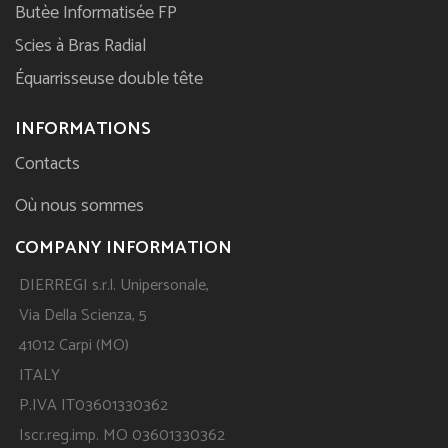
Butèe Informatisée FP
Scies à Bras Radial
Équarrisseuse double tête
INFORMATIONS
Contacts
Où nous sommes
COMPANY INFORMATION
DIERREGI s.r.l. Unipersonale,
Via Della Scienza, 5
41012 Carpi (MO)
ITALY
P.IVA IT03601330362
Iscr.reg.imp. MO 03601330362