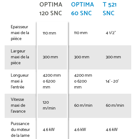
OPTIMA
OPTIMA
T 521
120 SNC
60 SNC
SNC
Epaisseur
maxi de la
110 mm
4 1/2"
110 mm
piìèce
Largeur
maxi de la
300 mm
300 mm
300 mm
pièce
Longueur
4200 mm
4200 mm
maxi à
o 6200
o 6200
14' - 20'
l'entrée
mm
mm
Vitesse
120
maxi de
60 m/min
60 m/min
m/min
l'avance
Puissance
du moteur
4.6 kW
4.6 kW
4.6 kW
de la lame