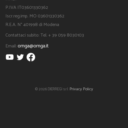
P.IVA IT03601330362
Iscr.reg.imp. MO 03601330362
R.E.A. N° 401998 di Modena
Contattaci subito: Tel. + 39 059 8030103
omga@omga.it
Email:
Privacy Policy
© 2026 DIERREGI s.r.l.