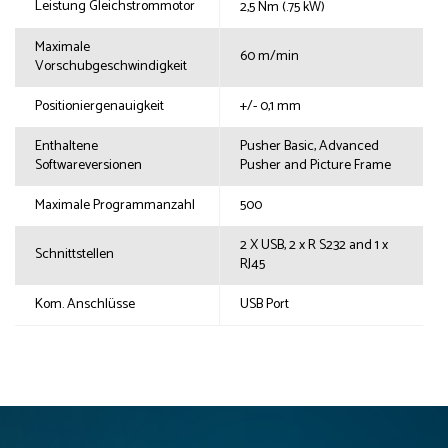
Leistung Gleichstrommotor
2,5 Nm (.75 kW)
Maximale
60 m/min
Vorschubgeschwindigkeit
Positioniergenauigkeit
+/- 0,1 mm
Enthaltene
Pusher Basic, Advanced
Softwareversionen
Pusher and Picture Frame
Maximale Programmanzahl
500
2 X USB, 2 x R S232 and 1 x
Schnittstellen
RJ45
Kom. Anschlüsse
USB Port