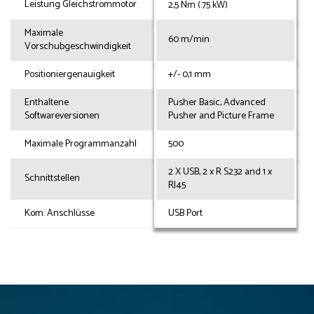
Leistung Gleichstrommotor
2,5 Nm (.75 kW)
Maximale
60 m/min
Vorschubgeschwindigkeit
Positioniergenauigkeit
+/- 0,1 mm
Enthaltene
Pusher Basic, Advanced
Softwareversionen
Pusher and Picture Frame
Maximale Programmanzahl
500
2 X USB, 2 x R S232 and 1 x
Schnittstellen
RJ45
Kom. Anschlüsse
USB Port