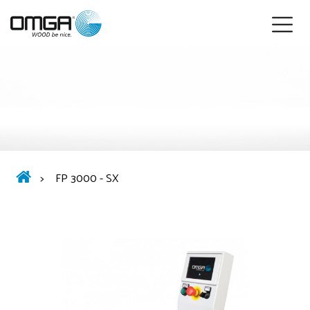
Deutsch
>
FP 3000 - SX